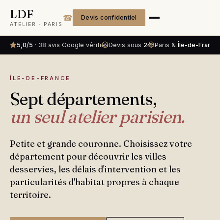
LDF
☎
Devis confidentiel
ATELIER · PARIS
5,0/5
· 38 avis Google vérifiés
Devis sous
24h
Paris &
Île-de-France
ÎLE-DE-FRANCE
Sept départements,
un seul atelier parisien.
Petite et grande couronne. Choisissez votre
département pour découvrir les villes
desservies, les délais d'intervention et les
particularités d'habitat propres à chaque
territoire.