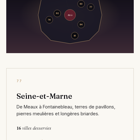
93
77
92
Paris
78
94
91
77
Seine-et-Marne
De Meaux à Fontainebleau, terres de pavillons,
pierres meulières et longères briardes.
16
villes desservies