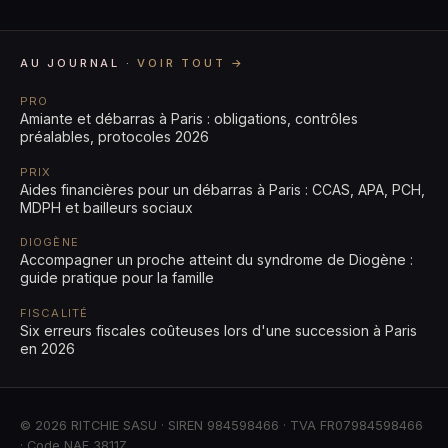
AU JOURNAL ·
VOIR TOUT →
PRO
Amiante et débarras à Paris : obligations, contrôles
préalables, protocoles 2026
PRIX
Aides financières pour un débarras à Paris : CCAS, APA, PCH,
MDPH et bailleurs sociaux
DIOGÈNE
Accompagner un proche atteint du syndrome de Diogène :
guide pratique pour la famille
FISCALITÉ
Six erreurs fiscales coûteuses lors d'une succession à Paris
en 2026
© 2026 RITCHIE SASU · SIREN 984598466 · TVA FR07984598466
· Code NAF 3811Z