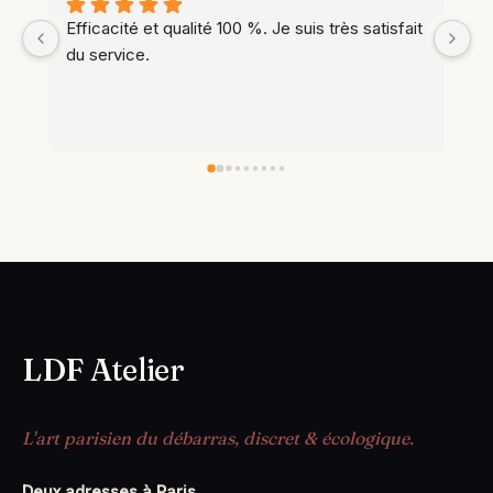
Efficacité et qualité 100 %. Je suis très satisfait 
In
du service.
ap
l’
LDF Atelier
L'art parisien du débarras, discret & écologique.
Deux adresses à Paris