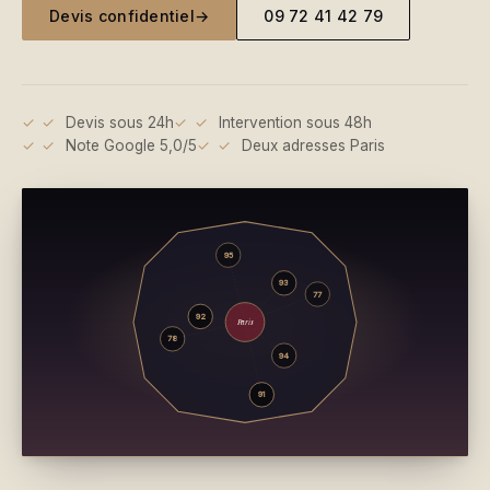
Devis confidentiel
→
09 72 41 42 79
✓
Devis sous 24h
✓
Intervention sous 48h
✓
Note Google 5,0/5
✓
Deux adresses Paris
95
93
77
92
Paris
78
94
91