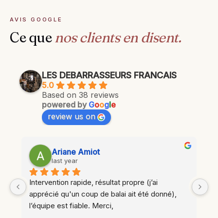
AVIS GOOGLE
Ce que
nos clients en disent.
LES DEBARRASSEURS FRANCAIS
5.0
Based on 38 reviews
powered by
G
o
o
g
l
e
review us on
Ariane Amiot
last year
t 
Intervention rapide, résultat propre (j’ai 
apprécié qu'un coup de balai ait été donné), 
l’équipe est fiable. Merci,