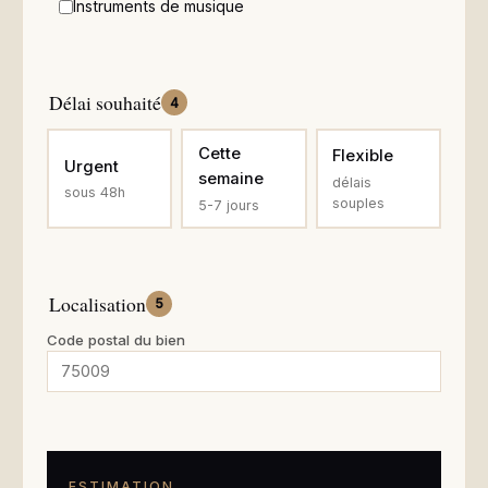
Instruments de musique
Délai souhaité
4
Cette
Flexible
Urgent
semaine
délais
sous 48h
souples
5-7 jours
Localisation
5
Code postal du bien
ESTIMATION