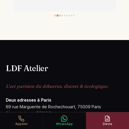
LDF Atelier
L'art parisien du débarras, discret & écologique.
Deux adresses à Paris
69 rue Marguerite de Rochechouart, 75009 Paris
61 rue de Lyon, 75012 Paris
Appeler
WhatsApp
Devis
09 72 41 42 79
·