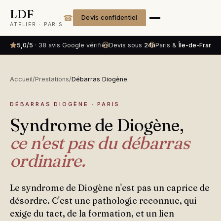
LDF
☎
Devis confidentiel
ATELIER · PARIS
5,0/5
· 38 avis Google vérifiés
Devis sous
24h
Paris &
Île-de-France
Accueil
/
Prestations
/
Débarras Diogène
DÉBARRAS DIOGÈNE · PARIS
Syndrome de Diogène,
ce n'est pas du débarras
ordinaire.
Le syndrome de Diogène n'est pas un caprice de
désordre. C'est une pathologie reconnue, qui
exige du tact, de la formation, et un lien