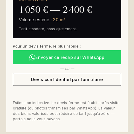
1 050
€
—
2 400
€
Volume estimé :
30
m³
Tarif standard, sans ajustement.
Pour un devis ferme, le plus rapide :
Envoyer ce récap sur WhatsApp
— ou —
Devis confidentiel par formulaire
Estimation indicative. Le devis ferme est établi après visite
gratuite (ou photos transmises par WhatsApp). La valeur
des biens valorisés peut réduire ce tarif jusqu'à zéro —
parfois nous vous payons.