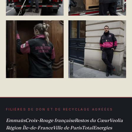
FILIÈRES DE DON ET DE RECYCLAGE AGRÉÉES
Emmaüs
Croix-Rouge française
Restos du Cœur
Veolia
Région Île-de-France
Ville de Paris
TotalEnergies