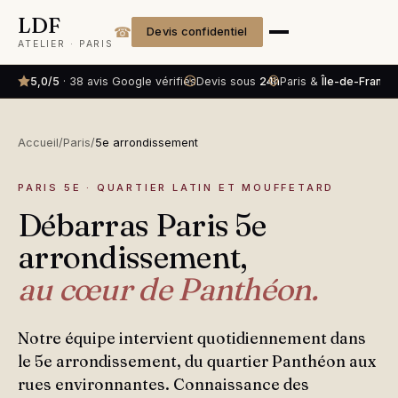
LDF
☎
Devis confidentiel
ATELIER · PARIS
5,0/5
· 38 avis Google vérifiés
Devis sous
24h
Paris &
Île-de-France
Accueil
/
Paris
/
5e arrondissement
PARIS 5E · QUARTIER LATIN ET MOUFFETARD
Débarras Paris 5e
arrondissement,
au cœur de Panthéon.
Notre équipe intervient quotidiennement dans
le 5e arrondissement, du quartier Panthéon aux
rues environnantes. Connaissance des