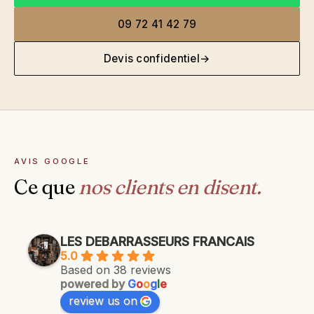
09 72 41 42 79
Devis confidentiel
→
AVIS GOOGLE
Ce que
nos clients en disent.
LES DEBARRASSEURS FRANCAIS
5.0
Based on 38 reviews
powered by
G
o
o
g
l
e
review us on