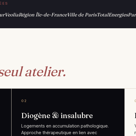
ÉÉES
ur
Veolia
Région Île-de-France
Ville de Paris
TotalEnergies
Par
seul atelier.
02
Diogène & insalubre
Logements en accumulation pathologique.
Approche thérapeutique en lien avec