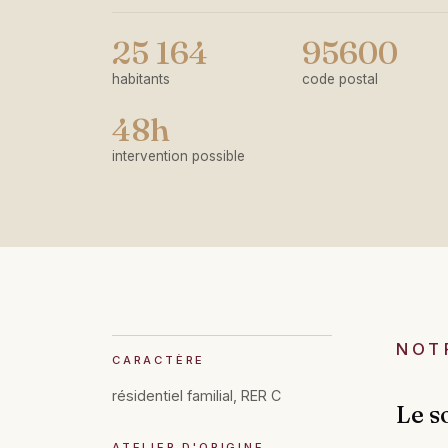
25 164
95600
habitants
code postal
48h
intervention possible
NOT
CARACTÈRE
résidentiel familial, RER C
Le s
ATELIER D'ORIGINE