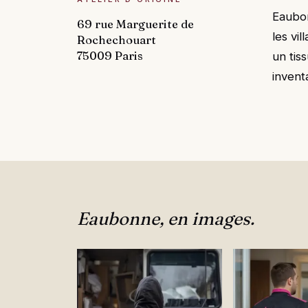
Eaubon
69 rue Marguerite de
les vi
Rochechouart
75009 Paris
un tis
invent
Eaubonne, en images.