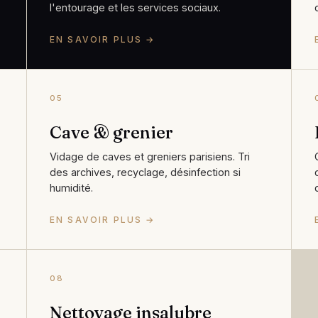
l'entourage et les services sociaux.
EN SAVOIR PLUS →
05
Cave & grenier
Vidage de caves et greniers parisiens. Tri
des archives, recyclage, désinfection si
humidité.
EN SAVOIR PLUS →
08
Nettoyage insalubre