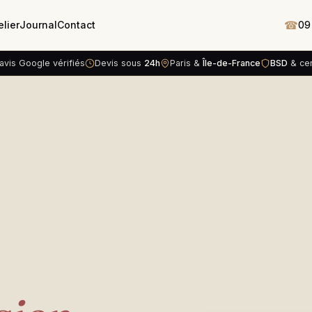
☎
elier
Journal
Contact
09
avis Google vérifiés
Devis sous
24h
Paris &
Île-de-France
BSD
& cert