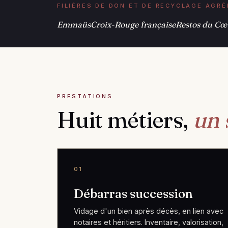
FILIÈRES DE DON ET DE RECYCLAGE AGR
Emmaüs
Croix-Rouge française
Restos du Cœ
PRESTATIONS
Huit métiers,
un 
01
Débarras succession
Vidage d'un bien après décès, en lien avec
notaires et héritiers. Inventaire, valorisation,