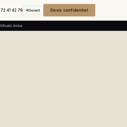
Devis confidentiel
 72 41 42 79
Ouvert
ificats inclus