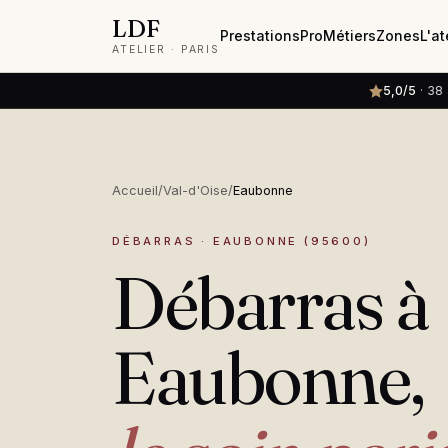
LDF
L'at
Prestations
Pro
Métiers
Zones
ATELIER · PARIS
5,0/5
· 38 
Accueil
/
Val-d'Oise
/
Eaubonne
DÉBARRAS · EAUBONNE (95600)
Débarras à
Eaubonne,