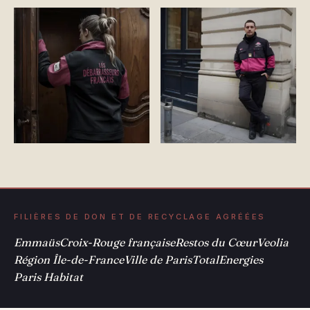
FILIÈRES DE DON ET DE RECYCLAGE AGRÉÉES
Emmaüs
Croix-Rouge française
Restos du Cœur
Veolia
Région Île-de-France
Ville de Paris
TotalEnergies
Paris Habitat