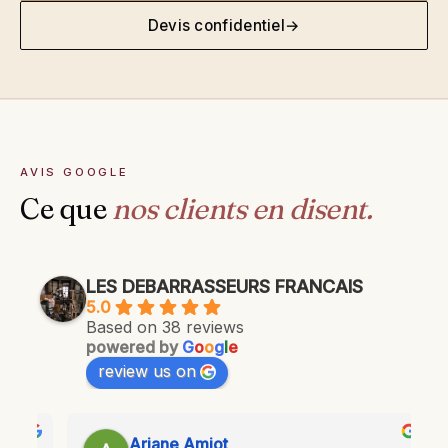
Devis confidentiel
→
AVIS GOOGLE
Ce que
nos clients en disent.
LES DEBARRASSEURS FRANCAIS
5.0
Based on 38 reviews
powered by
G
o
o
g
l
e
review us on
Ariane Amiot