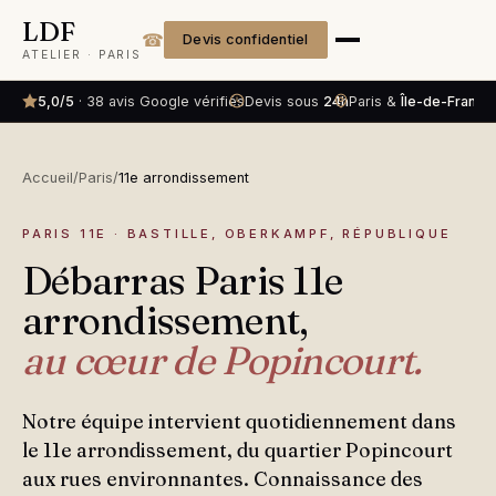
LDF
☎
Devis confidentiel
ATELIER · PARIS
5,0/5
· 38 avis Google vérifiés
Devis sous
24h
Paris &
Île-de-France
Accueil
/
Paris
/
11e arrondissement
PARIS 11E · BASTILLE, OBERKAMPF, RÉPUBLIQUE
Débarras Paris 11e
arrondissement,
au cœur de Popincourt.
Notre équipe intervient quotidiennement dans
le 11e arrondissement, du quartier Popincourt
aux rues environnantes. Connaissance des