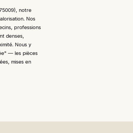
75009), notre
alorisation. Nos
ecins, professions
ont denses,
oximité. Nous y
e" — les pièces
iées, mises en