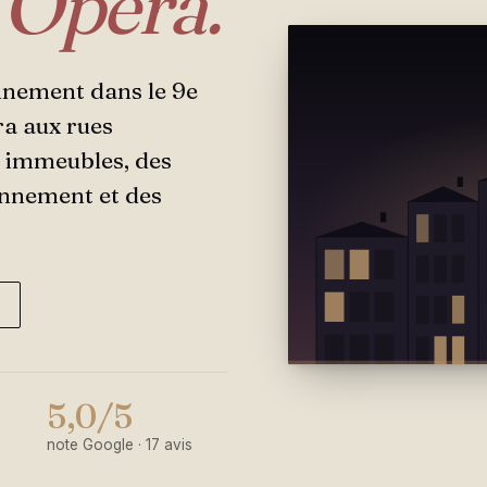
 Opéra.
nnement dans le 9e
a aux rues
 immeubles, des
onnement et des
5,0/5
note Google · 17 avis