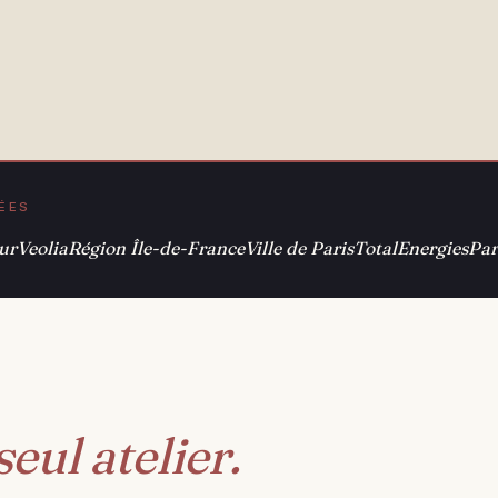
ÉÉES
ur
Veolia
Région Île-de-France
Ville de Paris
TotalEnergies
Par
seul atelier.