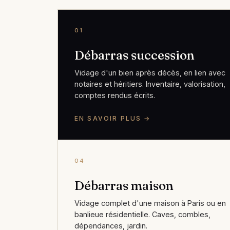
01
Débarras succession
Vidage d'un bien après décès, en lien avec
notaires et héritiers. Inventaire, valorisation,
comptes rendus écrits.
EN SAVOIR PLUS →
04
Débarras maison
Vidage complet d'une maison à Paris ou en
banlieue résidentielle. Caves, combles,
dépendances, jardin.