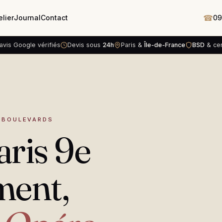
☎
elier
Journal
Contact
09
avis Google vérifiés
Devis sous
24h
Paris &
Île-de-France
BSD
& cert
S BOULEVARDS
ris 9e
ment,