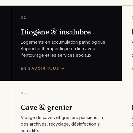
02
Diogène & insalubre
Logements en accumulation pathologique.
Approche thérapeutique en lien avec
l'entourage et les services sociaux.
EN SAVOIR PLUS →
05
Cave & grenier
Vidage de caves et greniers parisiens. Tri
des archives, recyclage, désinfection si
humidité.