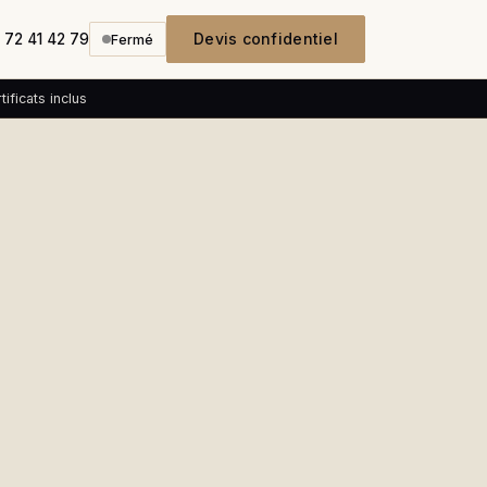
Devis confidentiel
 72 41 42 79
Fermé
ificats inclus