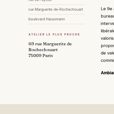
Le 9e 
rue Marguerite-de-Rochechouart
bureau
boulevard Haussmann
interv
libéra
ATELIER LE PLUS PROCHE
valori
69 rue Marguerite de
propos
Rochechouart
de val
75009 Paris
commis
Ambia