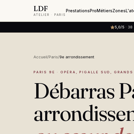
LDF
L'at
Prestations
Pro
Métiers
Zones
ATELIER · PARIS
5,0/5
· 38 
Accueil
/
Paris
/
9e arrondissement
PARIS 9E · OPÉRA, PIGALLE SUD, GRAND
Débarras Pa
arrondisse