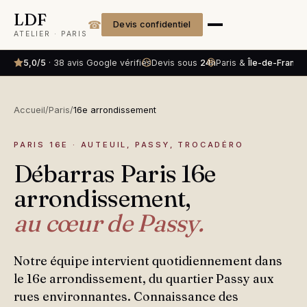
LDF
☎
Devis confidentiel
ATELIER · PARIS
5,0/5
· 38 avis Google vérifiés
Devis sous
24h
Paris &
Île-de-France
Accueil
/
Paris
/
16e arrondissement
PARIS 16E · AUTEUIL, PASSY, TROCADÉRO
Débarras Paris 16e
arrondissement,
au cœur de Passy.
Notre équipe intervient quotidiennement dans
le 16e arrondissement, du quartier Passy aux
rues environnantes. Connaissance des