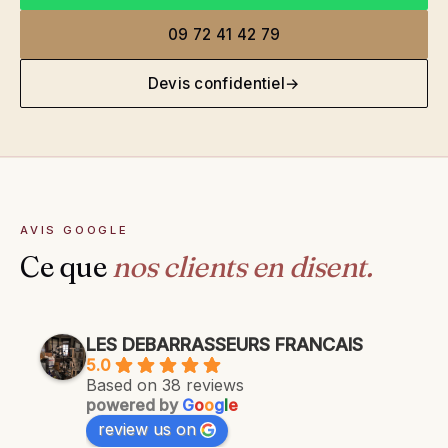
09 72 41 42 79
Devis confidentiel
→
AVIS GOOGLE
Ce que
nos clients en disent.
LES DEBARRASSEURS FRANCAIS
5.0
Based on 38 reviews
powered by
G
o
o
g
l
e
review us on