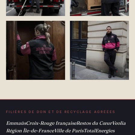
FILIÈRES DE DON ET DE RECYCLAGE AGRÉÉES
Emmaüs
Croix-Rouge française
Restos du Cœur
Veolia
Région Île-de-France
Ville de Paris
TotalEnergies