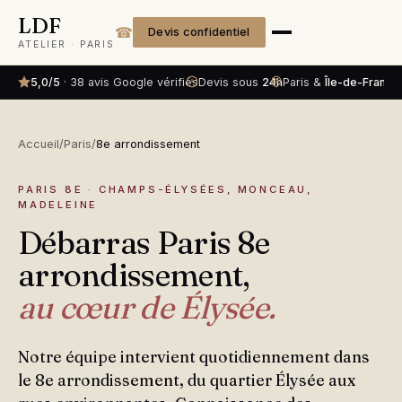
LDF
☎
Devis confidentiel
ATELIER · PARIS
5,0/5
· 38 avis Google vérifiés
Devis sous
24h
Paris &
Île-de-France
Accueil
/
Paris
/
8e arrondissement
PARIS 8E · CHAMPS-ÉLYSÉES, MONCEAU,
MADELEINE
Débarras Paris 8e
arrondissement,
au cœur de Élysée.
Notre équipe intervient quotidiennement dans
le 8e arrondissement, du quartier Élysée aux