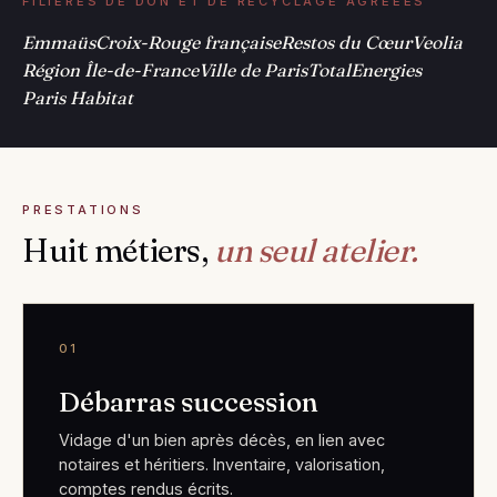
FILIÈRES DE DON ET DE RECYCLAGE AGRÉÉES
Emmaüs
Croix-Rouge française
Restos du Cœur
Veolia
Région Île-de-France
Ville de Paris
TotalEnergies
Paris Habitat
PRESTATIONS
Huit métiers,
un seul atelier.
01
Débarras succession
Vidage d'un bien après décès, en lien avec
notaires et héritiers. Inventaire, valorisation,
comptes rendus écrits.