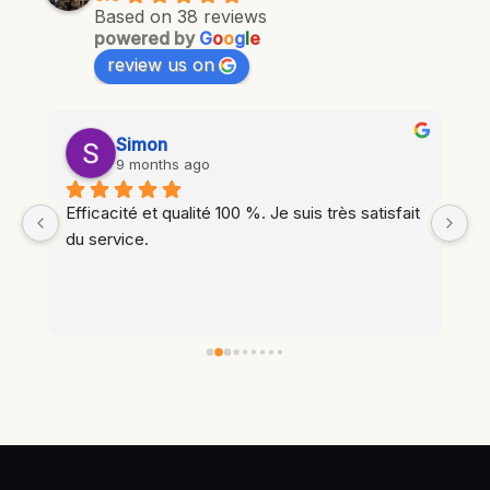
Based on 38 reviews
powered by
G
o
o
g
l
e
review us on
Ariane Amiot
last year
t 
Intervention rapide, résultat propre (j’ai 
apprécié qu'un coup de balai ait été donné), 
l’équipe est fiable. Merci,