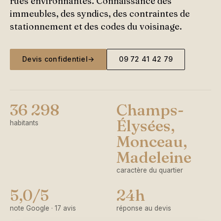
rues environnantes. Connaissance des
immeubles, des syndics, des contraintes de
stationnement et des codes du voisinage.
Devis confidentiel
→
09 72 41 42 79
36 298
Champs-
Élysées,
habitants
Monceau,
Madeleine
caractère du quartier
5,0/5
24h
note Google · 17 avis
réponse au devis