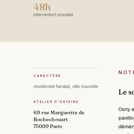
48h
intervention possible
NOT
CARACTÈRE
résidentiel familial, ville nouvelle
Le s
ATELIER D'ORIGINE
Osny e
69 rue Marguerite de
pavill
Rochechouart
75009 Paris
déména