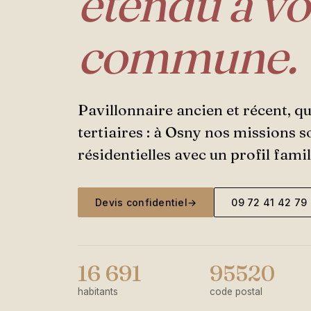
étendu à vo
commune.
Pavillonnaire ancien et récent, q
tertiaires : à Osny nos missions 
résidentielles avec un profil fami
Devis confidentiel
→
09 72 41 42 79
16 691
95520
habitants
code postal