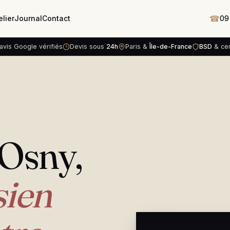
☎
elier
Journal
Contact
09
avis Google vérifiés
Devis sous
24h
Paris &
Île-de-France
BSD
& cert
 Osny,
sien