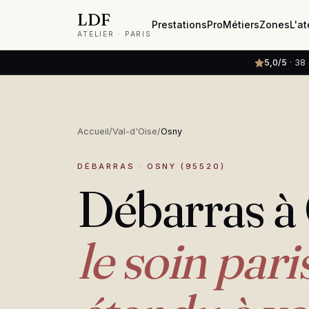
LDF
L'at
Prestations
Pro
Métiers
Zones
ATELIER · PARIS
5,0/5
· 38 
Accueil
/
Val-d'Oise
/
Osny
DÉBARRAS · OSNY (95520)
Débarras à
le soin pari