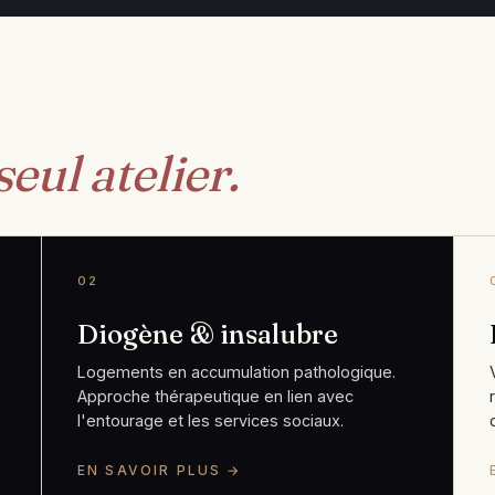
seul atelier.
02
Diogène & insalubre
Logements en accumulation pathologique.
Approche thérapeutique en lien avec
l'entourage et les services sociaux.
EN SAVOIR PLUS →