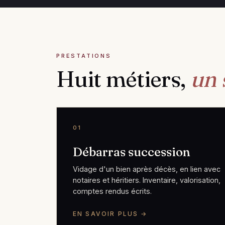
PRESTATIONS
Huit métiers,
un 
01
Débarras succession
Vidage d'un bien après décès, en lien avec
notaires et héritiers. Inventaire, valorisation,
comptes rendus écrits.
EN SAVOIR PLUS →