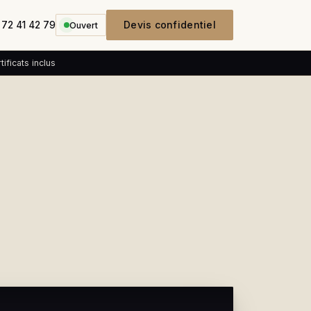
Devis confidentiel
 72 41 42 79
Ouvert
ificats inclus