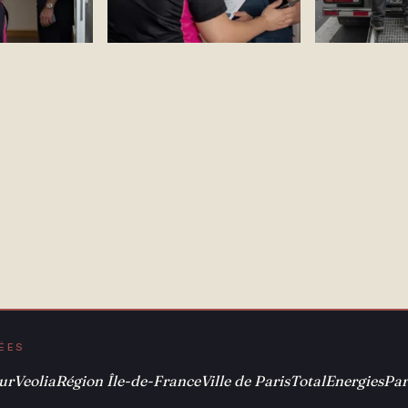
ÉÉES
ur
Veolia
Région Île-de-France
Ville de Paris
TotalEnergies
Par