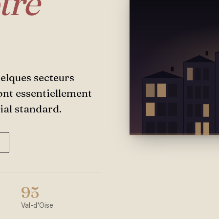
tre
uelques secteurs
sont essentiellement
lial standard.
95
Val-d'Oise