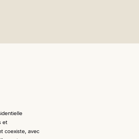
dentielle
s et
nt coexiste, avec