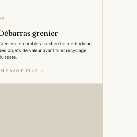
06
Débarras grenier
Greniers et combles : recherche méthodique
des objets de valeur avant tri et recyclage
du reste.
EN SAVOIR PLUS →