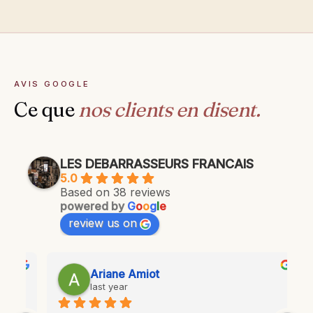
AVIS GOOGLE
Ce que
nos clients en disent.
LES DEBARRASSEURS FRANCAIS
5.0
Based on 38 reviews
powered by
G
o
o
g
l
e
review us on
Ariane Amiot
last year