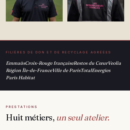
FILIÈRES DE DON ET DE RECYCLAGE AGRÉÉES
Emmaüs
Croix-Rouge française
Restos du Cœur
Veolia
Région Île-de-France
Ville de Paris
TotalEnergies
Paris Habitat
PRESTATIONS
Huit métiers,
un seul atelier.