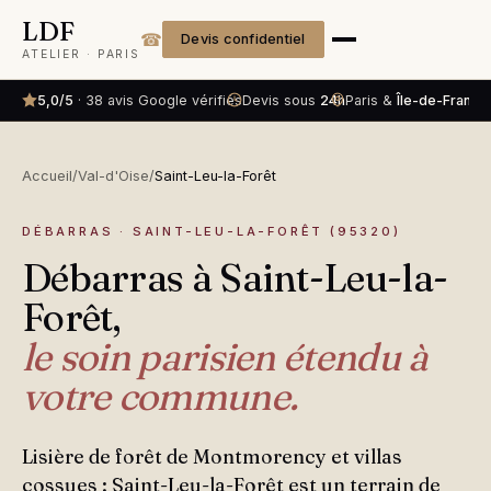
LDF
☎
Devis confidentiel
ATELIER · PARIS
5,0/5
· 38 avis Google vérifiés
Devis sous
24h
Paris &
Île-de-France
Accueil
/
Val-d'Oise
/
Saint-Leu-la-Forêt
DÉBARRAS · SAINT-LEU-LA-FORÊT (95320)
Débarras à Saint-Leu-la-
Forêt,
le soin parisien étendu à
votre commune.
Lisière de forêt de Montmorency et villas
cossues : Saint-Leu-la-Forêt est un terrain de