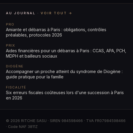
AU JOURNAL ·
VOIR TOUT →
PRO
Amiante et débarras à Paris : obligations, contrôles
préalables, protocoles 2026
PRIX
Aides financières pour un débarras à Paris : CCAS, APA, PCH,
MDPH et bailleurs sociaux
DIOGÈNE
Accompagner un proche atteint du syndrome de Diogène :
guide pratique pour la famille
FISCALITÉ
Six erreurs fiscales coûteuses lors d'une succession à Paris
en 2026
© 2026 RITCHIE SASU · SIREN 984598466 · TVA FR07984598466
· Code NAF 3811Z