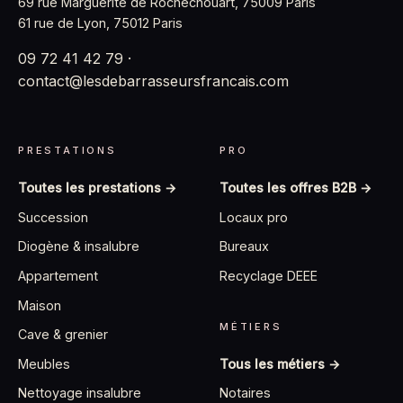
69 rue Marguerite de Rochechouart, 75009 Paris
61 rue de Lyon, 75012 Paris
09 72 41 42 79
·
contact@lesdebarrasseursfrancais.com
PRESTATIONS
PRO
Toutes les prestations →
Toutes les offres B2B →
Succession
Locaux pro
Diogène & insalubre
Bureaux
Appartement
Recyclage DEEE
Maison
MÉTIERS
Cave & grenier
Tous les métiers →
Meubles
Notaires
Nettoyage insalubre