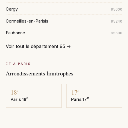
Cergy
95000
Cormeilles-en-Parisis
95240
Eaubonne
95600
Voir tout le département 95 →
ET À PARIS
Arrondissements limitrophes
18
17
e
e
e
e
Paris 18
Paris 17