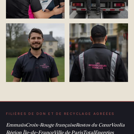
FILIÈRES DE DON ET DE RECYCLAGE AGRÉÉES
Emmaüs
Croix-Rouge française
Restos du Cœur
Veolia
Région Île-de-France
Ville de Paris
TotalEnergies