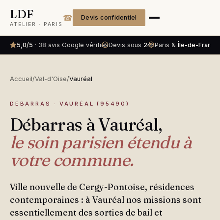
LDF
☎
Devis confidentiel
ATELIER · PARIS
5,0/5
· 38 avis Google vérifiés
Devis sous
24h
Paris &
Île-de-France
Accueil
/
Val-d'Oise
/
Vauréal
DÉBARRAS · VAURÉAL (95490)
Débarras à Vauréal,
le soin parisien étendu à
votre commune.
Ville nouvelle de Cergy-Pontoise, résidences
contemporaines : à Vauréal nos missions sont
essentiellement des sorties de bail et