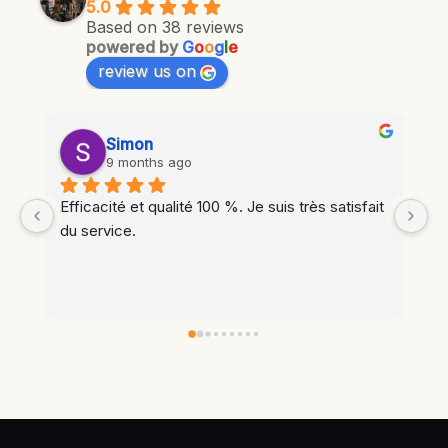
5.0
Based on 38 reviews
powered by
G
o
o
g
l
e
review us on
Ariane Amiot
last year
t 
Intervention rapide, résultat propre (j’ai 
apprécié qu'un coup de balai ait été donné), 
l’équipe est fiable. Merci,