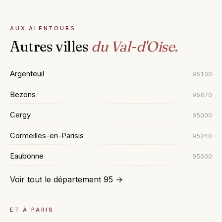
AUX ALENTOURS
Autres villes
du Val-d'Oise.
Argenteuil
95100
Bezons
95870
Cergy
95000
Cormeilles-en-Parisis
95240
Eaubonne
95600
Voir tout le département 95 →
ET À PARIS